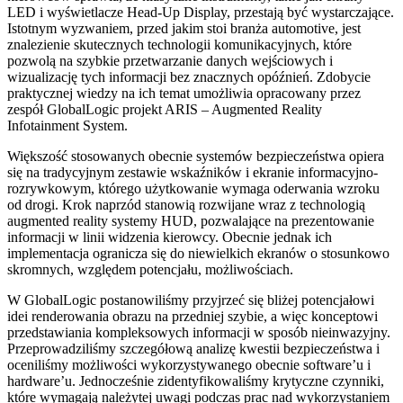
LED i wyświetlacze Head-Up Display, przestają być wystarczające.
Istotnym wyzwaniem, przed jakim stoi branża automotive, jest
znalezienie skutecznych technologii komunikacyjnych, które
pozwolą na szybkie przetwarzanie danych wejściowych i
wizualizację tych informacji bez znacznych opóźnień. Zdobycie
praktycznej wiedzy na ich temat umożliwia opracowany przez
zespół GlobalLogic projekt ARIS – Augmented Reality
Infotainment System.
Większość stosowanych obecnie systemów bezpieczeństwa opiera
się na tradycyjnym zestawie wskaźników i ekranie informacyjno-
rozrywkowym, którego użytkowanie wymaga oderwania wzroku
od drogi. Krok naprzód stanowią rozwijane wraz z technologią
augmented reality systemy HUD, pozwalające na prezentowanie
informacji w linii widzenia kierowcy. Obecnie jednak ich
implementacja ogranicza się do niewielkich ekranów o stosunkowo
skromnych, względem potencjału, możliwościach.
W GlobalLogic postanowiliśmy przyjrzeć się bliżej potencjałowi
idei renderowania obrazu na przedniej szybie, a więc konceptowi
przedstawiania kompleksowych informacji w sposób nieinwazyjny.
Przeprowadziliśmy szczegółową analizę kwestii bezpieczeństwa i
oceniliśmy możliwości wykorzystywanego obecnie software’u i
hardware’u. Jednocześnie zidentyfikowaliśmy krytyczne czynniki,
które wymagają należytej uwagi podczas prac nad wykorzystaniem