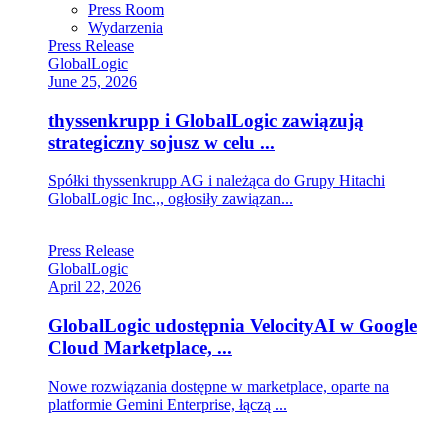
Press Room
Wydarzenia
Press Release
GlobalLogic
June 25, 2026
thyssenkrupp i GlobalLogic zawiązują
strategiczny sojusz w celu ...
Spółki thyssenkrupp AG i należąca do Grupy Hitachi
GlobalLogic Inc.,, ogłosiły zawiązan...
Press Release
GlobalLogic
April 22, 2026
GlobalLogic udostępnia VelocityAI w Google
Cloud Marketplace, ...
Nowe rozwiązania dostępne w marketplace, oparte na
platformie Gemini Enterprise, łączą ...