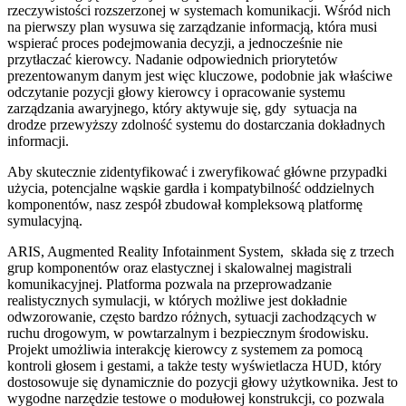
rzeczywistości rozszerzonej w systemach komunikacji. Wśród nich
na pierwszy plan wysuwa się zarządzanie informacją, która musi
wspierać proces podejmowania decyzji, a jednocześnie nie
przytłaczać kierowcy. Nadanie odpowiednich priorytetów
prezentowanym danym jest więc kluczowe, podobnie jak właściwe
odczytanie pozycji głowy kierowcy i opracowanie systemu
zarządzania awaryjnego, który aktywuje się, gdy sytuacja na
drodze przewyższy zdolność systemu do dostarczania dokładnych
informacji.
Aby skutecznie zidentyfikować i zweryfikować główne przypadki
użycia, potencjalne wąskie gardła i kompatybilność oddzielnych
komponentów, nasz zespół zbudował kompleksową platformę
symulacyjną.
ARIS, Augmented Reality Infotainment System, składa się z trzech
grup komponentów oraz elastycznej i skalowalnej magistrali
komunikacyjnej. Platforma pozwala na przeprowadzanie
realistycznych symulacji, w których możliwe jest dokładnie
odwzorowanie, często bardzo różnych, sytuacji zachodzących w
ruchu drogowym, w powtarzalnym i bezpiecznym środowisku.
Projekt umożliwia interakcję kierowcy z systemem za pomocą
kontroli głosem i gestami, a także testy wyświetlacza HUD, który
dostosowuje się dynamicznie do pozycji głowy użytkownika. Jest to
wygodne narzędzie testowe o modułowej konstrukcji, co pozwala