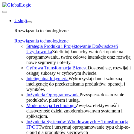
Usługi
Rozwiązania technologiczne
Rozwiązania technologiczne
Strategia Produku i Projektowanie Doświadczeń
Użytkownika
Zdefiniuj łańcuchy wartości oparte na
oprogramowaniu, twórz celowe interakcje oraz rozwijaj
nowe segmenty i oferty.
Cyfrowa Transformacja Biznesu
Dostosuj się, rozwijaj i
osiągaj sukcesy w cyfrowym świecie.
Inteligentna Inżynieria
Wykorzystaj dane i sztuczną
inteligencję do przekształcania produktów, operacji i
wyników.
Inżynieria Oprogramowania
Przyspiesz dostarczanie
produktów, platform i usług.
Modernizacja Technologii
Zwiększ efektywność i
elastyczność dzięki zmodernizowanym systemom i
aplikacjom.
Inżynieria Systemów Wbudowanych + Transformacja
IT/OT
Twórz i utrzymuj oprogramowanie typu chip-to-
cloud dla produktów sieciowych