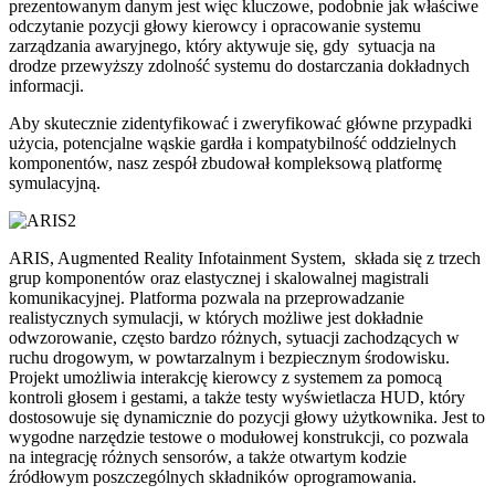
prezentowanym danym jest więc kluczowe, podobnie jak właściwe
odczytanie pozycji głowy kierowcy i opracowanie systemu
zarządzania awaryjnego, który aktywuje się, gdy sytuacja na
drodze przewyższy zdolność systemu do dostarczania dokładnych
informacji.
Aby skutecznie zidentyfikować i zweryfikować główne przypadki
użycia, potencjalne wąskie gardła i kompatybilność oddzielnych
komponentów, nasz zespół zbudował kompleksową platformę
symulacyjną.
ARIS, Augmented Reality Infotainment System, składa się z trzech
grup komponentów oraz elastycznej i skalowalnej magistrali
komunikacyjnej. Platforma pozwala na przeprowadzanie
realistycznych symulacji, w których możliwe jest dokładnie
odwzorowanie, często bardzo różnych, sytuacji zachodzących w
ruchu drogowym, w powtarzalnym i bezpiecznym środowisku.
Projekt umożliwia interakcję kierowcy z systemem za pomocą
kontroli głosem i gestami, a także testy wyświetlacza HUD, który
dostosowuje się dynamicznie do pozycji głowy użytkownika. Jest to
wygodne narzędzie testowe o modułowej konstrukcji, co pozwala
na integrację różnych sensorów, a także otwartym kodzie
źródłowym poszczególnych składników oprogramowania.