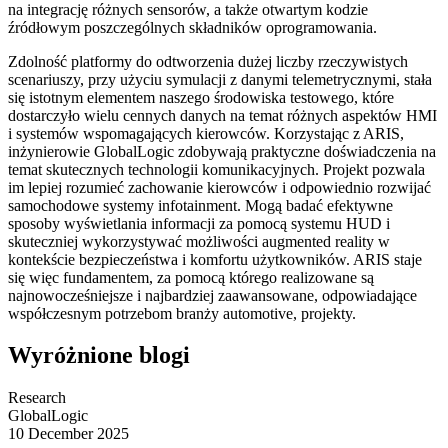
na integrację różnych sensorów, a także otwartym kodzie
źródłowym poszczególnych składników oprogramowania.
Zdolność platformy do odtworzenia dużej liczby rzeczywistych
scenariuszy, przy użyciu symulacji z danymi telemetrycznymi, stała
się istotnym elementem naszego środowiska testowego, które
dostarczyło wielu cennych danych na temat różnych aspektów HMI
i systemów wspomagających kierowców. Korzystając z ARIS,
inżynierowie GlobalLogic zdobywają praktyczne doświadczenia na
temat skutecznych technologii komunikacyjnych. Projekt pozwala
im lepiej rozumieć zachowanie kierowców i odpowiednio rozwijać
samochodowe systemy infotainment. Mogą badać efektywne
sposoby wyświetlania informacji za pomocą systemu HUD i
skuteczniej wykorzystywać możliwości augmented reality w
kontekście bezpieczeństwa i komfortu użytkowników. ARIS staje
się więc fundamentem, za pomocą którego realizowane są
najnowocześniejsze i najbardziej zaawansowane, odpowiadające
współczesnym potrzebom branży automotive, projekty.
Wyróżnione blogi
Research
GlobalLogic
10 December 2025