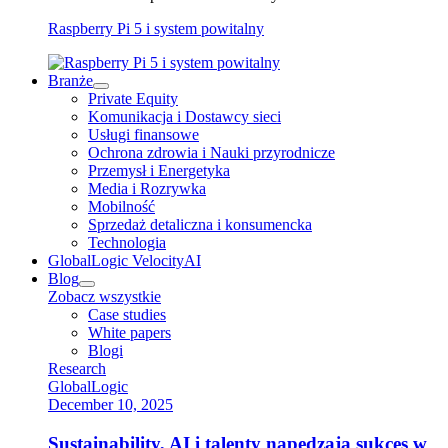
Raspberry Pi 5 i system powitalny
Branże
Private Equity
Komunikacja i Dostawcy sieci
Usługi finansowe
Ochrona zdrowia i Nauki przyrodnicze
Przemysł i Energetyka
Media i Rozrywka
Mobilność
Sprzedaż detaliczna i konsumencka
Technologia
GlobalLogic VelocityAI
Blog
Zobacz wszystkie
Case studies
White papers
Blogi
Research
GlobalLogic
December 10, 2025
Sustainability, AI i talenty napędzają sukces w