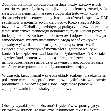
Zdolność platformy do odtworzenia dużej liczby rzeczywistych
scenariuszy, przy użyciu symulacji z danymi telemetrycznymi, stała
się istotnym elementem naszego środowiska testowego, które
dostarczyło wielu cennych danych na temat różnych aspektów HMI
i systemów wspomagających kierowców. Korzystając z ARIS,
inżynierowie GlobalLogic zdobywają praktyczne doświadczenia na
temat skutecznych technologii komunikacyjnych. Projekt pozwala
im lepiej rozumieć zachowanie kierowców i odpowiednio rozwijać
samochodowe systemy infotainment. Mogą badać efektywne
sposoby wyświetlania informacji za pomocą systemu HUD i
skuteczniej wykorzystywać możliwości augmented reality w
kontekście bezpieczeństwa i komfortu użytkowników. ARIS staje
się więc fundamentem, za pomocą którego realizowane są
najnowocześniejsze i najbardziej zaawansowane, odpowiadające
współczesnym potrzebom branży automotive, projekty.
W czasach, kiedy niemal wszystkie układy scalone i urządzenia są
połączone w chmurze, producenci muszą myśleć cyfrowo o swoich
produktach. Dowiedz się jak GlobalLogic może pomóc w
zaprojektowaniu takich strategii produktowych.
Obecny wysoki poziom złożoności systemów wspomagających
kierowców sprawia, że klasyczne instrumenty, takie jak ekrany