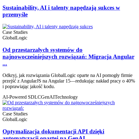
Sustainability, AI i talenty napędzają sukces w
przemyśle
Case Studies
GlobalLogic
Od przestarzałych systemów do
najnowocześniejszych rozwiązań: Migracja Angular
...
Odkryj, jak rozwiązania GlobalLogic oparte na AI pomogły firmie
przejść z AngularJS na Angular 15—redukując nakład pracy o 40%
i poprawiając jakość kodu.
AI-Powered SDLC
GenAI
Technology
Case Studies
GlobalLogic
Optymalizacja dokumentacji API dzięki
automatyzacji opartej na GenAI