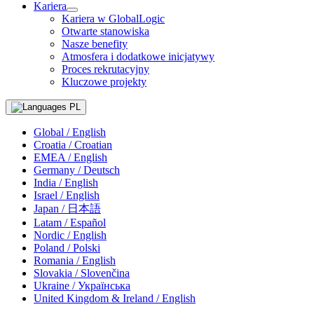
Kariera
Kariera w GlobalLogic
Otwarte stanowiska
Nasze benefity
Atmosfera i dodatkowe inicjatywy
Proces rekrutacyjny
Kluczowe projekty
PL
Global / English
Croatia / Croatian
EMEA / English
Germany / Deutsch
India / English
Israel / English
Japan / 日本語
Latam / Español
Nordic / English
Poland / Polski
Romania / English
Slovakia / Slovenčina
Ukraine / Українська
United Kingdom & Ireland / English