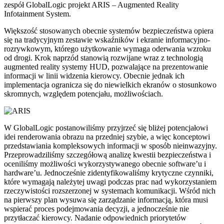
zespół GlobalLogic projekt ARIS – Augmented Reality
Infotainment System.
Większość stosowanych obecnie systemów bezpieczeństwa opiera
się na tradycyjnym zestawie wskaźników i ekranie informacyjno-
rozrywkowym, którego użytkowanie wymaga oderwania wzroku
od drogi. Krok naprzód stanowią rozwijane wraz z technologią
augmented reality systemy HUD, pozwalające na prezentowanie
informacji w linii widzenia kierowcy. Obecnie jednak ich
implementacja ogranicza się do niewielkich ekranów o stosunkowo
skromnych, względem potencjału, możliwościach.
W GlobalLogic postanowiliśmy przyjrzeć się bliżej potencjałowi
idei renderowania obrazu na przedniej szybie, a więc konceptowi
przedstawiania kompleksowych informacji w sposób nieinwazyjny.
Przeprowadziliśmy szczegółową analizę kwestii bezpieczeństwa i
oceniliśmy możliwości wykorzystywanego obecnie software’u i
hardware’u. Jednocześnie zidentyfikowaliśmy krytyczne czynniki,
które wymagają należytej uwagi podczas prac nad wykorzystaniem
rzeczywistości rozszerzonej w systemach komunikacji. Wśród nich
na pierwszy plan wysuwa się zarządzanie informacją, która musi
wspierać proces podejmowania decyzji, a jednocześnie nie
przytłaczać kierowcy. Nadanie odpowiednich priorytetów