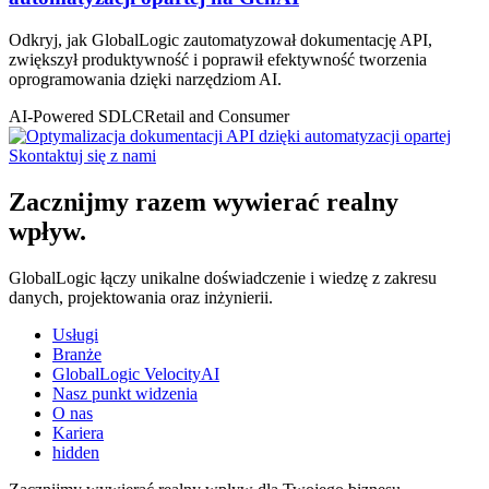
Odkryj, jak GlobalLogic zautomatyzował dokumentację API,
zwiększył produktywność i poprawił efektywność tworzenia
oprogramowania dzięki narzędziom AI.
AI-Powered SDLC
Retail and Consumer
Skontaktuj się z nami
Zacznijmy
razem wywierać
realny
wpływ.
GlobalLogic łączy unikalne doświadczenie i wiedzę z zakresu
danych, projektowania oraz inżynierii.
Usługi
Branże
GlobalLogic VelocityAI
Nasz punkt widzenia
O nas
Kariera
hidden