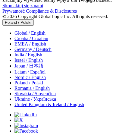
Zacznijmy wywierać realny wpływ dla Twojego biznesu.
Skontaktuj się z nami
Prywatność
Compliance & Disclosures
© 2026 Copyright GlobalLogic Inc. All rights reserved.
Poland / Polski
Global / English
Croatia / Croatian
EMEA / English
Germany / Deutsch
India / English
Israel / English
Japan / 日本語
Latam / Español
Nordic / English
Poland / Polski
Romania / English
Slovakia / Slovenčina
Ukraine / Українська
United Kingdom & Ireland / English