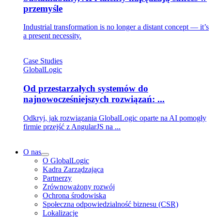
przemyśle
Industrial transformation is no longer a distant concept — it’s
a present necessity.
Case Studies
GlobalLogic
Od przestarzałych systemów do
najnowocześniejszych rozwiązań: ...
Odkryj, jak rozwiązania GlobalLogic oparte na AI pomogły
firmie przejść z AngularJS na ...
O nas
O GlobalLogic
Kadra Zarządzająca
Partnerzy
Zrównoważony rozwój
Ochrona środowiska
Społeczna odpowiedzialność biznesu (CSR)
Lokalizacje