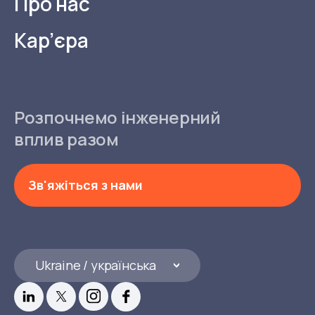
Про нас
Кар’єра
Розпочнемо інженерний
вплив разом
Зв'яжіться з нами
Ukraine / українська