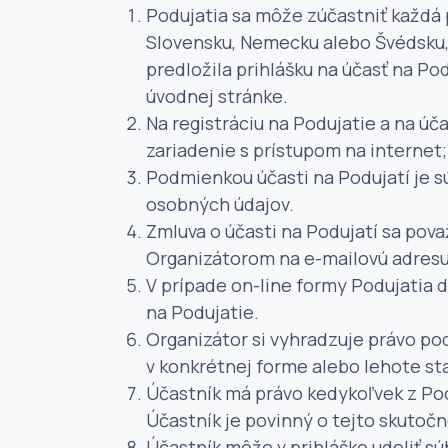
Podujatia sa môže zúčastniť každá p
Slovensku, Nemecku alebo Švédsku, 
predložila prihlášku na účasť na Pod
úvodnej stránke.
Na registráciu na Podujatie a na úč
zariadenie s prístupom na internet;
Podmienkou účasti na Podujatí je s
osobných údajov.
Zmluva o účasti na Podujatí sa pova
Organizátorom na e-mailovú adresu
V prípade on-line formy Podujatia 
na Podujatie.
Organizátor si vyhradzuje právo p
v konkrétnej forme alebo lehote st
Účastník má právo kedykoľvek z Pod
Účastník je povinný o tejto skutoč
Účastník môže v prihláške udeliť sú