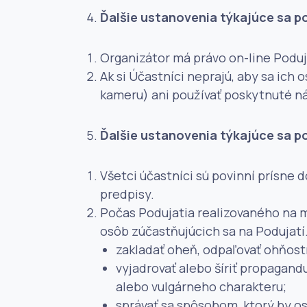
Ďalšie ustanovenia týkajúce sa po
Organizátor má právo on-line Podu
Ak si Účastníci neprajú, aby sa ich
kameru) ani používať poskytnuté ná
Ďalšie ustanovenia týkajúce sa p
Všetci účastníci sú povinní prísne 
predpisy.
Počas Podujatia realizovaného na m
osôb zúčastňujúcich sa na Podujatí
zakladať oheň, odpaľovať ohňostr
vyjadrovať alebo šíriť propagand
alebo vulgárneho charakteru;
správať sa spôsobom, ktorý by os