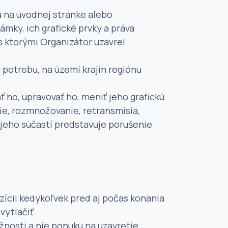
 na úvodnej stránke alebo
mky, ich grafické prvky a práva
s ktorými Organizátor uzavrel
potrebu, na území krajín regiónu
 ho, upravovať ho, meniť jeho grafickú
e, rozmnožovanie, retransmisia,
o jeho súčastí predstavuje porušenie
ozícii kedykoľvek pred aj počas konania
vytlačiť.
nosti a nie ponuku na uzavretie