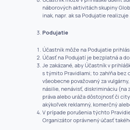
náborových aktivitách skupiny Globa
inak, napr. ak sa Podujatie realiz
Podujatie
Účastník môže na Podujatie prihlás
Účasť na Podujatí je bezplatná a d
Je zakázané, aby Účastník v prihlá
s týmito Pravidlami; to zahŕňa bez
všeobecne považovaný za vulgárny, 
násilie, nenávisť, diskrimináciu (n
práva alebo uráža dôstojnosť či cit
akýkoľvek reklamný, komerčný aleb
V prípade porušenia týchto Pravidi
Organizátor oprávnený účasť takého