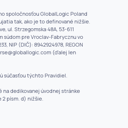
ného spoločnosťou GlobalLogic Poland
jatia tak, ako je to definované nižšie.
ve, ul. Strzegomska 48A, 53-611
m súdom pre Vroclav-Fabrycznu vo
233, NIP (DIČ): 8942924978, REGON
urse@globallogic.com (ďalej len
 súčasťou týchto Pravidiel.
né na dedikovanej úvodnej stránke
 2 písm. d) nižšie.