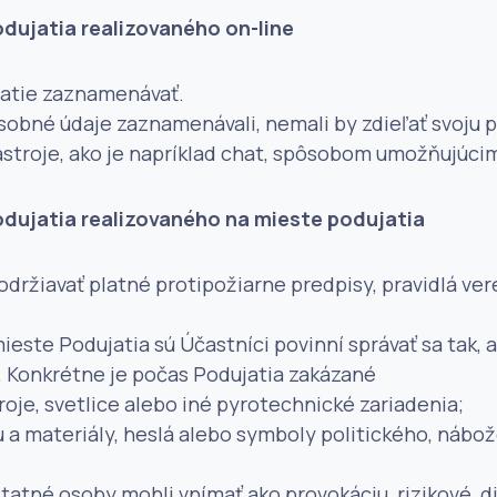
dujatia realizovaného on-line
jatie zaznamenávať.
 osobné údaje zaznamenávali, nemali by zdieľať svoju 
stroje, ako je napríklad chat, spôsobom umožňujúcim 
odujatia realizovaného na mieste podujatia
dodržiavať platné protipožiarne predpisy, pravidlá 
ieste Podujatia sú Účastníci povinní správať sa tak,
. Konkrétne je počas Podujatia zakázané
oje, svetlice alebo iné pyrotechnické zariadenia;
u a materiály, heslá alebo symboly politického, náb
tatné osoby mohli vnímať ako provokáciu, rizikové, d