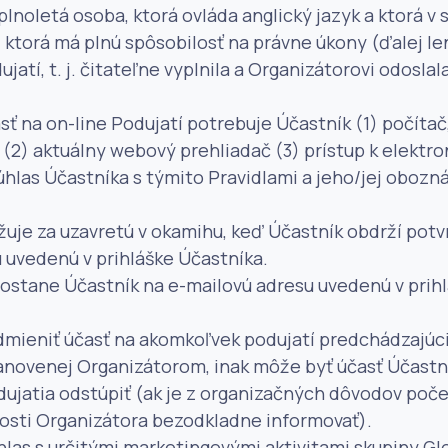
lnoletá osoba, ktorá ovláda anglický jazyk a ktorá v 
ktorá má plnú spôsobilosť na právne úkony (ďalej len
ujatí, t. j. čitateľne vyplnila a Organizátorovi odosla
asť na on-line Podujatí potrebuje Účastník (1) počít
 (2) aktuálny webový prehliadač (3) prístup k elektro
úhlas Účastníka s týmito Pravidlami a jeho/jej oboz
žuje za uzavretú v okamihu, keď Účastník obdrží potv
 uvedenú v prihláške Účastníka.
dostane Účastník na e-mailovú adresu uvedenú v prih
odmieniť účasť na akomkoľvek podujatí predchádzajúc
anovenej Organizátorom, inak môže byť účasť Účastn
ujatia odstúpiť (ak je z organizačných dôvodov poč
nosti Organizátora bezodkladne informovať).
hlas s určitými marketingovými aktivitami skupiny Gl