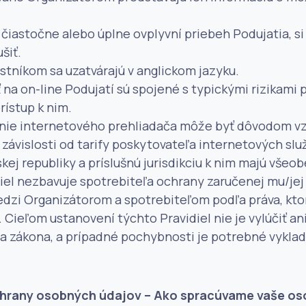
 čiastočne alebo úplne ovplyvní priebeh Podujatia, s
šiť.
tníkom sa uzatvárajú v anglickom jazyku.
 na on-line Podujatí sú spojené s typickými rizikami p
rístup k nim.
anie internetového prehliadača môže byť dôvodom vz
 závislosti od tarify poskytovateľa internetových sl
kej republiky a príslušnú jurisdikciu k nim majú všeo
iel nezbavuje spotrebiteľa ochrany zaručenej mu/jej 
zi Organizátorom a spotrebiteľom podľa práva, kto
 Cieľom ustanovení týchto Pravidiel nie je vylúčiť an
 zákona, a prípadné pochybnosti je potrebné vyklad
hrany osobných údajov – Ako spracúvame vaše os