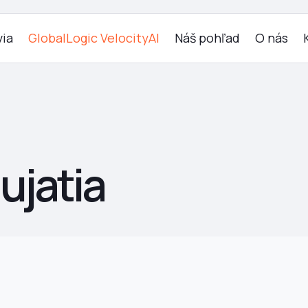
ia
GlobalLogic VelocityAI
Náš pohľad
O nás
ujatia