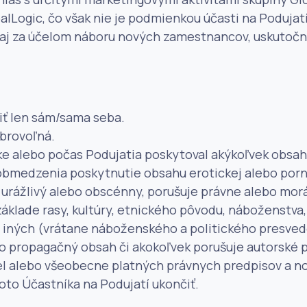
lLogic, čo však nie je podmienkou účasti na Podujatí
uje aj za účelom náboru nových zamestnancov, uskuto
iť len sám/sama seba.
obrovoľná.
ške alebo počas Podujatia poskytoval akýkoľvek obsah
 obmedzenia poskytnutie obsahu erotickej alebo porno
urážlivý alebo obscénny, porušuje právne alebo mor
a základe rasy, kultúry, etnického pôvodu, náboženstv
y iných (vrátane náboženského a politického presvedč
o propagačný obsah či akokoľvek porušuje autorské p
el alebo všeobecne platných právnych predpisov a no
to Účastníka na Podujatí ukončiť.