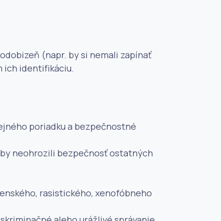
podobizeň (napr. by si nemali zapínať
ich identifikáciu.
verejného poriadku a bezpečnostné
 aby neohrozili bezpečnosť ostatných
oženského, rasistického, xenofóbneho
iskriminačné alebo urážlivé správanie.