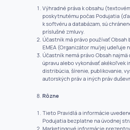
Výhradné práva k obsahu (textovém
poskytnutému počas Podujatia (ďale
k softvéru a databázam, sú chránen
príslušné zmluvy.
Účastník má právo používať Obsah b
EMEA (Organizátor mu/jej udeľuje 
Účastník nemá právo Obsah najmä ďa
úpravu alebo vykonávať akékoľvek 
distribúcia, šírenie, publikovanie, 
autorských práv a iných práv dušev
Rôzne
Tieto Pravidlá a informácie uvedené
Podujatia bezplatne na úvodnej strá
Marketingové informácie prezentov