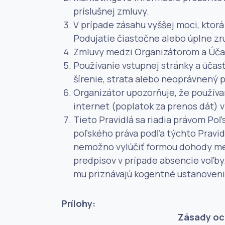
príslušnej zmluvy.
V prípade zásahu vyššej moci, ktorá
Podujatie čiastočne alebo úplne zru
Zmluvy medzi Organizátorom a Účas
Používanie vstupnej stránky a účasť
šírenie, strata alebo neoprávnený p
Organizátor upozorňuje, že použív
internet (poplatok za prenos dát) v
Tieto Pravidlá sa riadia právom Poľs
poľského práva podľa týchto Pravid
nemožno vylúčiť formou dohody med
predpisov v prípade absencie voľby.
mu priznávajú kogentné ustanovenia
Prílohy:
Zásady oc