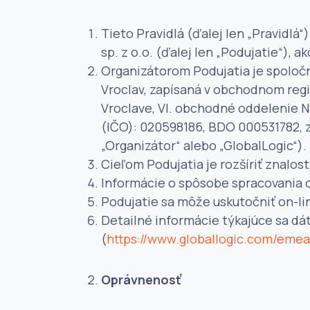
Tieto Pravidlá (ďalej len „Pravidl
sp. z o.o. (ďalej len „Podujatie“), a
Organizátorom Podujatia je spoločno
Vroclav, zapísaná v obchodnom reg
Vroclave, VI. obchodné oddelenie 
(IČO): 020598186, BDO 000531782, z
„Organizátor“ alebo „GlobalLogic“).
Cieľom Podujatia je rozšíriť znalos
Informácie o spôsobe spracovania o
Podujatie sa môže uskutočniť on-li
Detailné informácie týkajúce sa dá
(
https://www.globallogic.com/emea-
Oprávnenosť