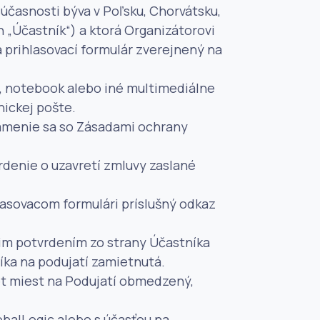
súčasnosti býva v Poľsku, Chorvátsku,
 „Účastník“) a ktorá Organizátorovi
la prihlasovací formulár zverejnený na
ač, notebook alebo iné multimediálne
nickej pošte.
námenie sa so Zásadami ochrany
rdenie o uzavretí zmluvy zaslané
lasovacom formulári príslušný odkaz
im potvrdením zo strany Účastníka
íka na podujatí zamietnutá.
et miest na Podujatí obmedzený,
obalLogic alebo s účasťou na