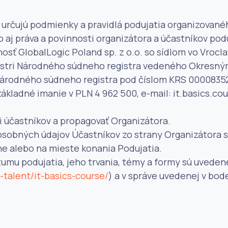
á“) určujú podmienky a pravidlá podujatia organizova
ko aj práva a povinnosti organizátora a účastníkov podu
sť GlobalLogic Poland sp. z o.o. so sídlom vo Vrocla
istri Národného súdneho registra vedeného Okresný
Národného súdneho registra pod číslom KRS 0000835
ákladné imanie v PLN 4 962 500, e-mail: it.basics.co
ti účastníkov a propagovať Organizátora.
sobných údajov Účastníkov zo strany Organizátora sú
ne alebo na mieste konania Podujatia.
tumu podujatia, jeho trvania, témy a formy sú uvede
talent/it-basics-course/
) a v správe uvedenej v bode