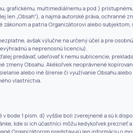
u, grafickému, multimediálnemu a pod.) prístupnému
j len „Obsah“), a najmä autorské práva, ochranné zná
é zákonom a patria Organizátorovi alebo subjektom, 
ezplatne, avšak výlučne na určený účel a pre osobnú 
nevýhradnú a neprenosnú licenciu).
lej predávať, udeľovať k nemu sublicencie, prekladať
iné zmeny Obsahu. Akékoľvek neoprávnené kopírovani
vysielanie alebo iné šírenie či využívanie Obsahu aleb
ného vlastníctva.
 v bode 1 písm. d) vyššie boli zverejnené a sú k disp
nke, kde si ich účastníci môžu kedykoľvek prezrieť a 
ané Organizátorom predstavujú len informáciu o mož